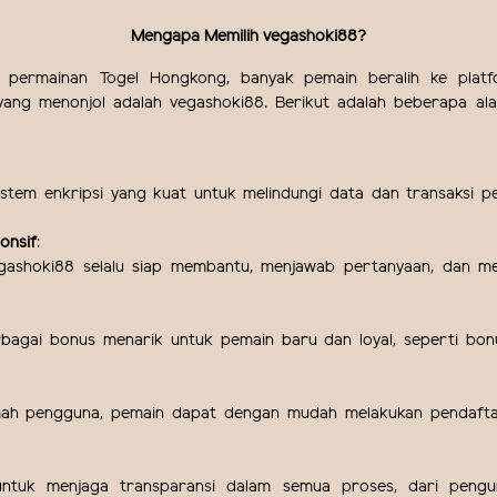
Mengapa Memilih vegashoki88?
s permainan Togel Hongkong, banyak pemain beralih ke plat
yang menonjol adalah vegashoki88. Berikut adalah beberapa a
tem enkripsi yang kuat untuk melindungi data dan transaksi p
onsif
:
ashoki88 selalu siap membantu, menjawab pertanyaan, dan me
bagai bonus menarik untuk pemain baru dan loyal, seperti bon
h pengguna, pemain dapat dengan mudah melakukan pendaftar
ntuk menjaga transparansi dalam semua proses, dari pengu