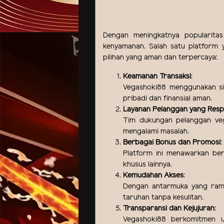
Dengan meningkatnya popularita
kenyamanan. Salah satu platform 
pilihan yang aman dan terpercaya:
Keamanan Transaksi
:
Vegashoki88 menggunakan sis
pribadi dan finansial aman.
Layanan Pelanggan yang Resp
Tim dukungan pelanggan veg
mengalami masalah.
Berbagai Bonus dan Promosi
:
Platform ini menawarkan ber
khusus lainnya.
Kemudahan Akses
:
Dengan antarmuka yang rama
taruhan tanpa kesulitan.
Transparansi dan Kejujuran
:
Vegashoki88 berkomitmen u